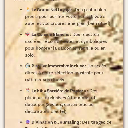
Le Grand Nettoyage :
Des protocoles
précis pour purifier votre habitat, votre
autel et vos propres énergies (bain rituel).
La Cuisine Blanche :
Des recettes
sacrées, réconfortantes et symboliques
pour honorer la saison en famille ou en
solo.
Playlist Immersive Incluse :
Un accès
direct à notre sélection musicale pour
rythmer vos rituels.
Le Kit « Sorcière de Papier » :
Des
planches exclusives à imprimer et
découper (Sceaux, cartes oracles,
décorations d’autel).
Divination & Journaling :
Des tirages de