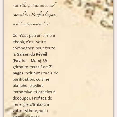
nouvelles graines sur un sol
encombré. Purifiez l’espace,
et la lumière reviendra.”
Ce n’est pas un simple
ebook, c’est votre
compagnon pour toute
la
Saison du Réveil
(Février – Mars). Un
grimoire massif de
71
pages
incluant rituels de
purification, cuisine
blanche, playlist
immersive et oracles à
découper. Profitez de
l’énergie d’Imbolc à
votre rythme, sans
stress de date.