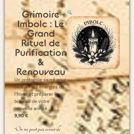
Grimoire
Imbolc : Le
Grand
Rituel de
Purification
&
Renouveau
Un protocole sacré pour
balayer les énergies de
l’hiver et préparer le
terreau de votre
nouvelle année.
9,90
€
“On ne peut pas semer de