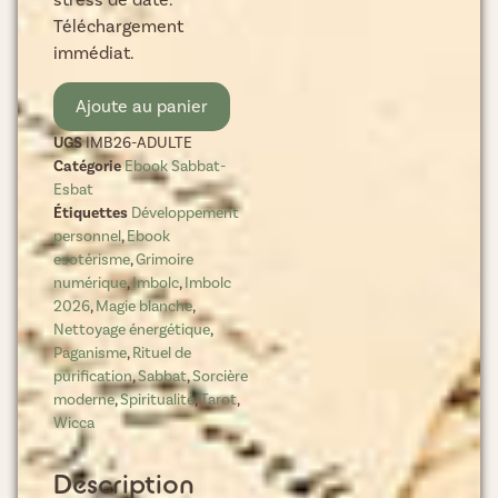
Téléchargement
immédiat.
Ajoute au panier
UGS
IMB26-ADULTE
Catégorie
Ebook Sabbat-
Esbat
Étiquettes
Développement
personnel
,
Ebook
esotérisme
,
Grimoire
numérique
,
Imbolc
,
Imbolc
2026
,
Magie blanche
,
Nettoyage énergétique
,
Paganisme
,
Rituel de
purification
,
Sabbat
,
Sorcière
moderne
,
Spiritualité
,
Tarot
,
Wicca
Description