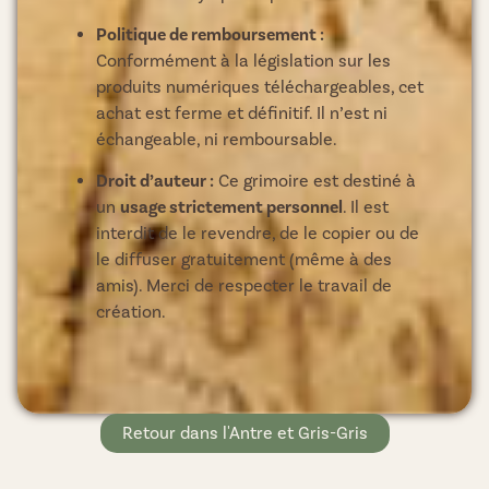
Politique de remboursement :
Conformément à la législation sur les
produits numériques téléchargeables, cet
achat est ferme et définitif. Il n’est ni
échangeable, ni remboursable.
Droit d’auteur :
Ce grimoire est destiné à
un
usage strictement personnel
. Il est
interdit de le revendre, de le copier ou de
le diffuser gratuitement (même à des
amis). Merci de respecter le travail de
création.
Retour dans l'Antre et Gris-Gris