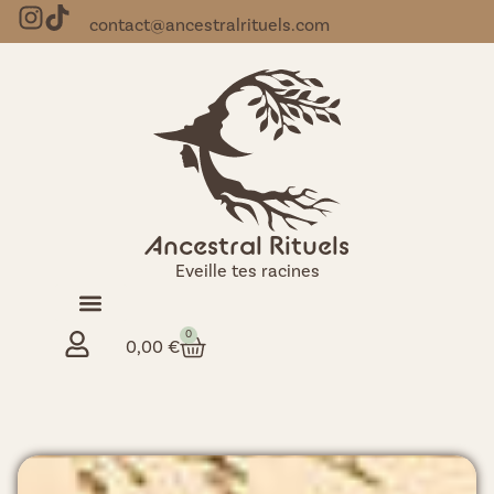
contact@ancestralrituels.com
Ancestral Rituels
Eveille tes racines
0
0,00
€