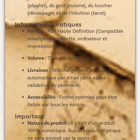
(playlist), du goût (cuisine), du toucher
(découpage) et de l’intuition (tarot).
Informations pratiques
Format :
PDF Haute Définition (Compatible
smartphone, tablette, ordinateur et
impression).
Volume :
71 pages couleur.
Livraison :
Téléchargement immédiat et
automatique par email juste après
validation du paiement.
Accessibilité :
Fichier optimisé pour être
lisible sur tous les écrans.
Important
Nature du produit :
Il s’agit d’un produit
100% numérique. Aucun produit physique
ne sera envoyé par la poste.