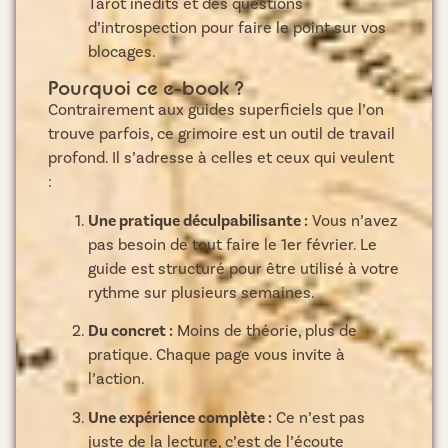
Tarot inédits et des questions
d’introspection pour faire le point sur vos
blocages.
Pourquoi ce e-book ?
Contrairement aux guides superficiels que l’on
trouve parfois, ce grimoire est un outil de travail
profond. Il s’adresse à celles et ceux qui veulent
:
Une pratique déculpabilisante :
Vous n’avez
pas besoin de tout faire le 1er février. Le
guide est structuré pour être utilisé à votre
rythme sur plusieurs semaines.
Du concret :
Moins de théorie, plus de
pratique. Chaque page vous invite à
l’action.
Une expérience complète :
Ce n’est pas
juste de la lecture, c’est de l’écoute