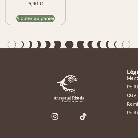
6,90
€
Ajouter au panier
Lég
Ment
Polit
CGV
Remb
Polit