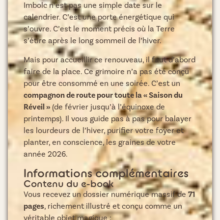
Imbolc n’est pas une simple date sur le
calendrier. C’est une porte énergétique qui
s’ouvre. C’est le moment précis où la Terre
s’étire après le long sommeil de l’hiver.
Mais pour accueillir ce renouveau, il faut d’abord
faire de la place. Ce grimoire n’a pas été conçu
pour être consommé en une soirée. C’est un
compagnon de route pour toute la « Saison du
Réveil »
(de février jusqu’à l’équinoxe de
printemps). Il vous guide pas à pas pour balayer
les lourdeurs de l’hiver, purifier votre foyer et
planter, en conscience, les graines de votre
année 2026.
Informations complémentaires
Contenu du e-book
Vous recevez un dossier numérique massif de
71
pages
, richement illustré et conçu comme un
véritable objet magique :