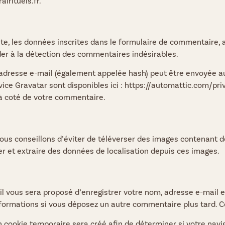
lrituels.fr.
, les données inscrites dans le formulaire de commentaire, ain
der à la détection des commentaires indésirables.
dresse e-mail (également appelée hash) peut être envoyée au s
rvice Gravatar sont disponibles ici : https://automattic.com/pr
 à coté de votre commentaire.
 vous conseillons d’éviter de téléverser des images contenant
er et extraire des données de localisation depuis ces images.
il vous sera proposé d’enregistrer votre nom, adresse e-mail 
informations si vous déposez un autre commentaire plus tard. C
 cookie temporaire sera créé afin de déterminer si votre navig