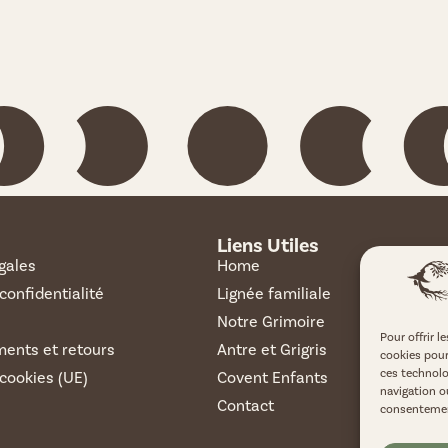
Liens Utiles
gales
Home
 confidentialité
Lignée familiale
Notre Grimoire
Pour offrir l
ents et retours
Antre et Grigris
cookies pour
ces technolo
 cookies (UE)
Covent Enfants
navigation ou
Contact
consentement