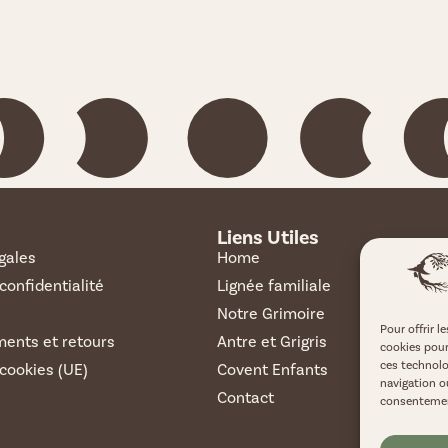
Liens Utiles
gales
Home
 confidentialité
Lignée familiale
Notre Grimoire
Pour offrir l
ents et retours
Antre et Grigris
cookies pour
ces technolo
 cookies (UE)
Covent Enfants
navigation ou
Contact
consentement