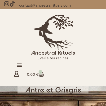
contact@ancestralrituels.com
Ancestral Rituels
Eveille tes racines
0
0,00
€
Antre et Grisgris