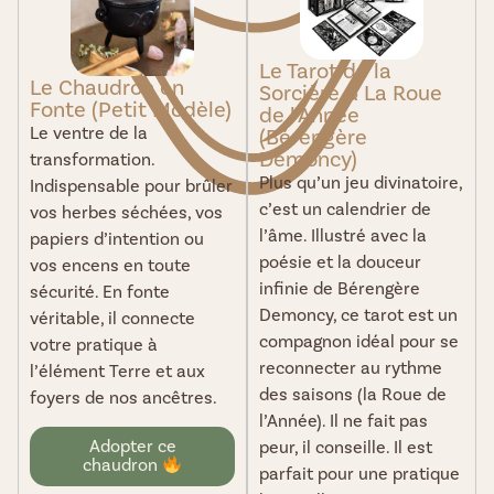
Le Tarot de la
Le Chaudron en
Sorcière & La Roue
Fonte (Petit Modèle)
de l'Année
Le ventre de la
(Bérengère
Demoncy)
transformation.
Plus qu’un jeu divinatoire,
Indispensable pour brûler
c’est un calendrier de
vos herbes séchées, vos
l’âme. Illustré avec la
papiers d’intention ou
poésie et la douceur
vos encens en toute
infinie de Bérengère
sécurité. En fonte
Demoncy, ce tarot est un
véritable, il connecte
compagnon idéal pour se
votre pratique à
reconnecter au rythme
l’élément Terre et aux
des saisons (la Roue de
foyers de nos ancêtres.
l’Année). Il ne fait pas
Adopter ce
peur, il conseille. Il est
chaudron
parfait pour une pratique