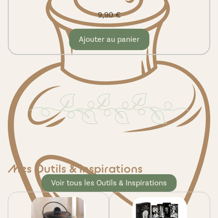
9,90
€
Ajouter au panier
Mes Outils & Inspirations
Voir tous les Outils & Inspirations