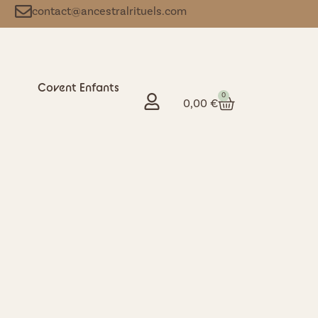
contact@ancestralrituels.com
Covent Enfants
0
0,00
€