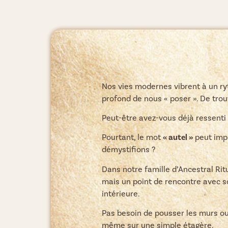
Nos vies modernes vibrent à un ry
profond de nous « poser ». De trou
Peut-être avez-vous déjà ressenti 
Pourtant, le mot
« autel »
peut impr
démystifions ?
Dans notre famille d’Ancestral Ri
mais un point de rencontre avec s
intérieure.
Pas besoin de pousser les murs ou 
même sur une simple étagère.