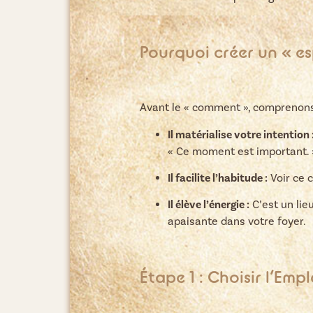
Pourquoi créer un « e
Avant le « comment », comprenons 
Il matérialise votre intention 
« Ce moment est important. 
Il facilite l’habitude :
Voir ce c
Il élève l’énergie :
C’est un lie
apaisante dans votre foyer.
Étape 1 : Choisir l’Emp