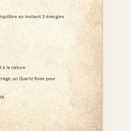
quilibre en invitant 3 énergies
 à la nature.
ncrage, un Quartz Rose pour
té.