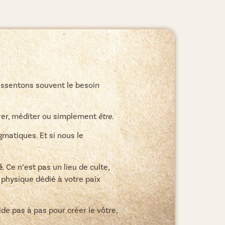
essentons souvent le besoin
pirer, méditer ou simplement
être
.
matiques. Et si nous le
é
. Ce n’est pas un lieu de culte,
 physique dédié à votre paix
de pas à pas pour créer le vôtre,