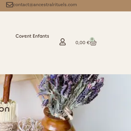
contact@ancestralrituels.com
Covent Enfants
0
0,00
€
ion