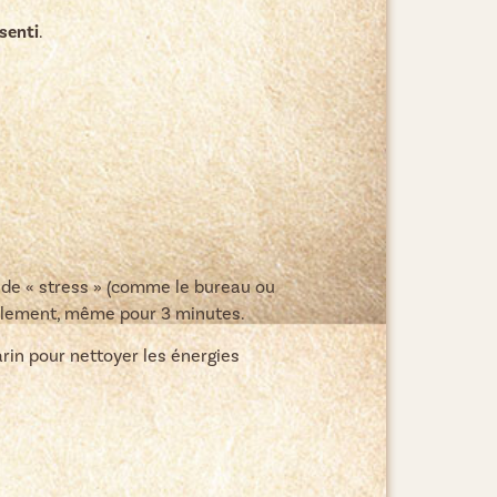
ssenti
.
s de « stress » (comme le bureau ou
tablement, même pour 3 minutes.
arin pour nettoyer les énergies