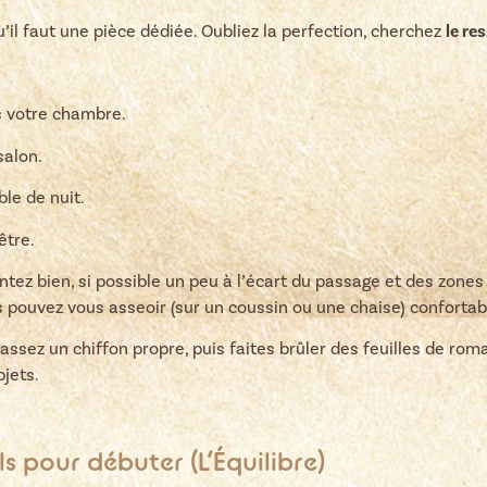
’il faut une pièce dédiée. Oubliez la perfection, cherchez
le re
 votre chambre.
salon.
le de nuit.
être.
ntez bien, si possible un peu à l’écart du passage et des zone
ous pouvez vous asseoir (sur un coussin ou une chaise) confor
Passez un chiffon propre, puis faites brûler des feuilles de rom
bjets.
ls pour débuter (L’Équilibre)