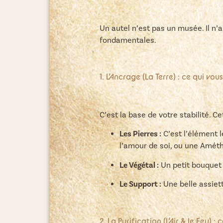
Un autel n’est pas un musée. Il n’
fondamentales.
1. L’Ancrage (La Terre) : ce qui vo
C’est la base de votre stabilité. 
Les Pierres :
C’est l’élément l
l’amour de soi, ou une Amét
Le Végétal :
Un petit bouquet 
Le Support :
Une belle assiet
2. La Purification (L’Air & le Feu) :