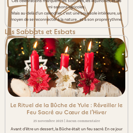
Ces célébrations marquent les solstices, les équinoxes, et les
mi-saisons agricoles.
Mais au-delà d’un calendrier, c’est une boussole intérieure, un
moyen de se reconnecter à la nature… et à son propre rythme.
Les Sabbats et Esbats
Le Rituel de la Bûche de Yule : Réveiller le
Feu Sacré au Cœur de l’Hiver
25 novembre 2025
Aucun commentaire
Avant d’être un dessert, la Bûche était un feu sacré. En ce jour