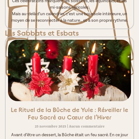
Ces célébrations marquent les solstices, les équinoxes, et les
mi-saisons agricoles.
Mais au-delà d’un calendrier, c’est une boussole intérieure, un
moyen de se reconnecter à la nature… et à son propre rythme.
Les Sabbats et Esbats
Le Rituel de la Bûche de Yule : Réveiller le
Feu Sacré au Cœur de l’Hiver
25 novembre 2025
Aucun commentaire
Avant d’être un dessert, la Bûche était un feu sacré. En ce jour