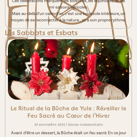
Ces célébrations marquent les solstices, les équinoxes, et les
mi-saisons agricoles.
Mais au-delà d’un calendrier, c’est une boussole intérieure, un
moyen de se reconnecter à la nature… et à son propre rythme.
Les Sabbats et Esbats
Le Rituel de la Bûche de Yule : Réveiller le
Feu Sacré au Cœur de l’Hiver
25 novembre 2025
Aucun commentaire
Avant d’être un dessert, la Bûche était un feu sacré. En ce jour