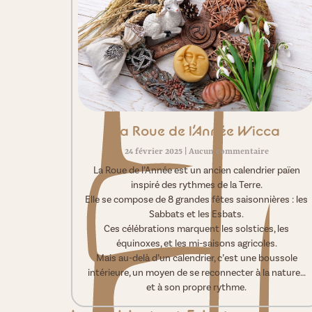
La Roue de l’Année Wicca
24 février 2025
Aucun commentaire
La Roue de l’Année est un ancien calendrier païen
inspiré des rythmes de la Terre.
Elle se compose de 8 grandes fêtes saisonnières : les
Sabbats et les Esbats.
Ces célébrations marquent les solstices, les
équinoxes, et les mi-saisons agricoles.
Mais au-delà d’un calendrier, c’est une boussole
intérieure, un moyen de se reconnecter à la nature…
et à son propre rythme.