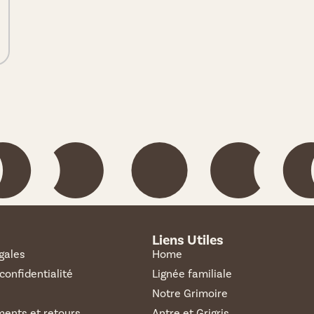
Liens Utiles
gales
Home
 confidentialité
Lignée familiale
Notre Grimoire
ents et retours
Antre et Grigris