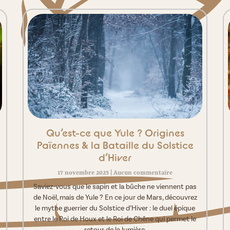
Qu’est-ce que Yule ? Origines
Païennes & la Bataille du Solstice
d’Hiver
17 novembre 2025
Aucun commentaire
Saviez-vous que le sapin et la bûche ne viennent pas
de Noël, mais de Yule ? En ce jour de Mars, découvrez
le mythe guerrier du Solstice d’Hiver : le duel épique
entre le Roi de Houx et le Roi de Chêne qui permet le
retour de la lumière.