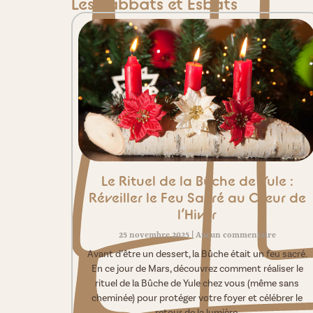
Les Sabbats et Esbats
Le Rituel de la Bûche de Yule :
Réveiller le Feu Sacré au Cœur de
l’Hiver
25 novembre 2025
Aucun commentaire
Avant d’être un dessert, la Bûche était un feu sacré.
En ce jour de Mars, découvrez comment réaliser le
rituel de la Bûche de Yule chez vous (même sans
cheminée) pour protéger votre foyer et célébrer le
retour de la lumière.