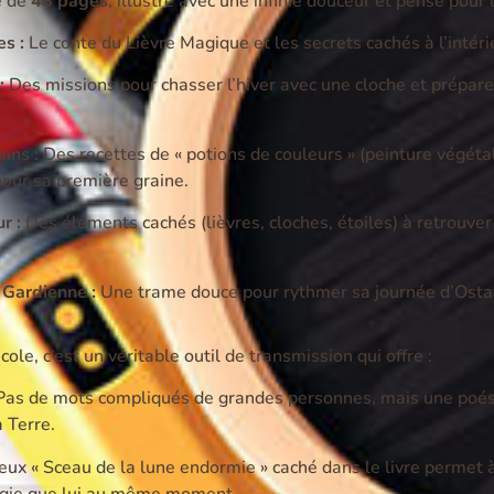
e de
48 pages
, illustré avec une infinie douceur et pensé pour 
s :
Le conte du Lièvre Magique et les secrets cachés à l’intéri
:
Des missions pour chasser l’hiver avec une cloche et préparer
ins :
Des recettes de « potions de couleurs » (peinture végétal
pour sa première graine.
r :
Des éléments cachés (lièvres, cloches, étoiles) à retrouver d
 Gardienne :
Une trame douce pour rythmer sa journée d’Ostar
cole, c’est un véritable outil de transmission qui offre :
as de mots compliqués de grandes personnes, mais une poési
 Terre.
ux « Sceau de la lune endormie » caché dans le livre permet à
gie que lui au même moment.