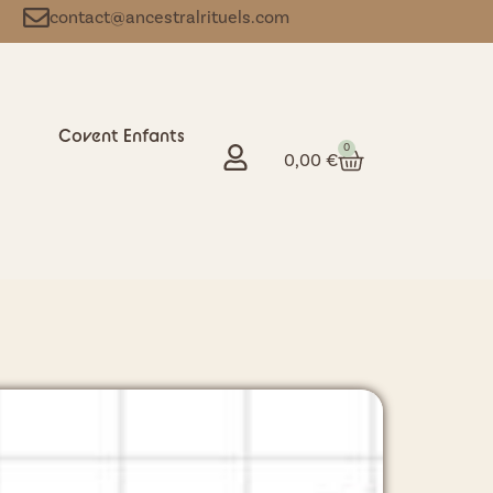
contact@ancestralrituels.com
Covent Enfants
0
0,00
€