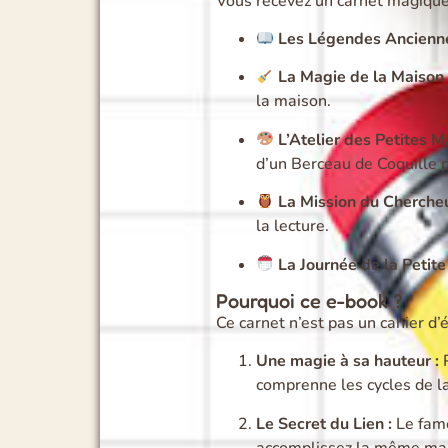
Vous recevez un carnet magiqu
Les Légendes Ancienne
La Magie de la Maison 
la maison.
L’Atelier des Petites Ma
d’un Berceau de Coquille 
La Mission du Chercheu
la lecture.
La Journée de la Petite
Pourquoi ce e-book ?
Ce carnet n’est pas un cahier d’é
Une magie à sa hauteur :
P
comprenne les cycles de la
Le Secret du Lien :
Le fame
accomplissez la même ma