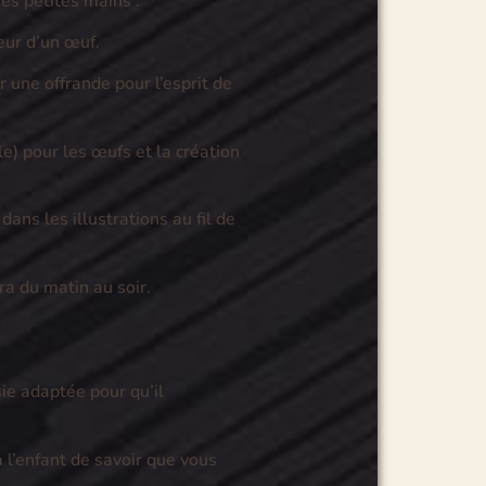
les petites mains :
eur d’un œuf.
 une offrande pour l’esprit de
e) pour les œufs et la création
ans les illustrations au fil de
a du matin au soir.
e adaptée pour qu’il
 l’enfant de savoir que vous