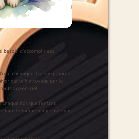
si besoin d’accomplir ses
 l’œuf cosmique
.
De ses propres
hiver par le Nettoyage par le
 œufs arc-en-ciel
.
 chaque fois que l’enfant
de faire la même magie avec vos