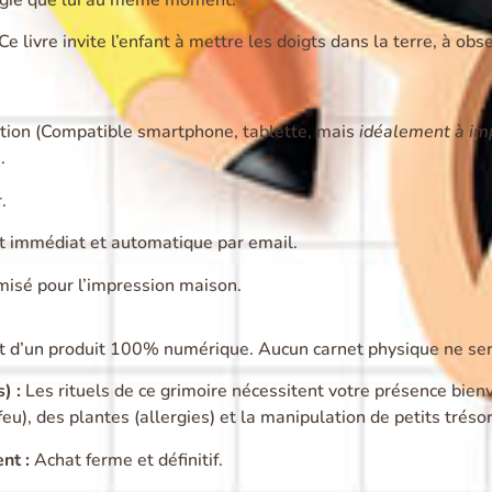
Ce livre invite l’enfant à mettre les doigts dans la terre, à obs
tion (Compatible smartphone, tablette, mais
idéalement à im
.
.
 immédiat et automatique par email.
misé pour l’impression maison.
it d’un produit 100% numérique. Aucun carnet physique ne ser
) :
Les rituels de ce grimoire nécessitent votre présence bie
eu), des plantes (allergies) et la manipulation de petits trésors
nt :
Achat ferme et définitif.