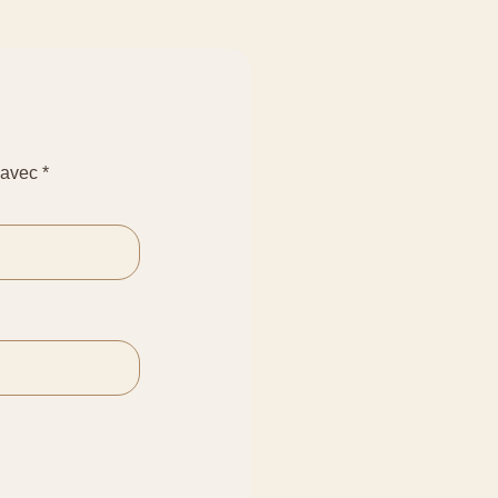
s avec
*