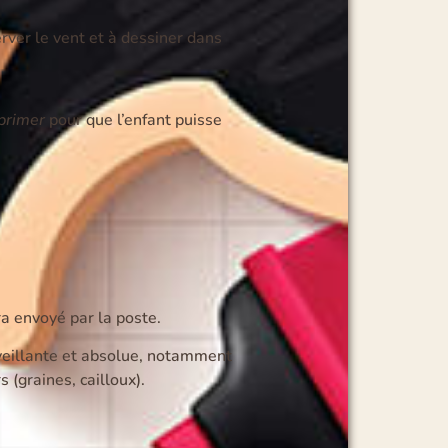
erver le vent et à dessiner dans
primer
pour que l’enfant puisse
a envoyé par la poste.
nveillante et absolue, notamment
 (graines, cailloux).