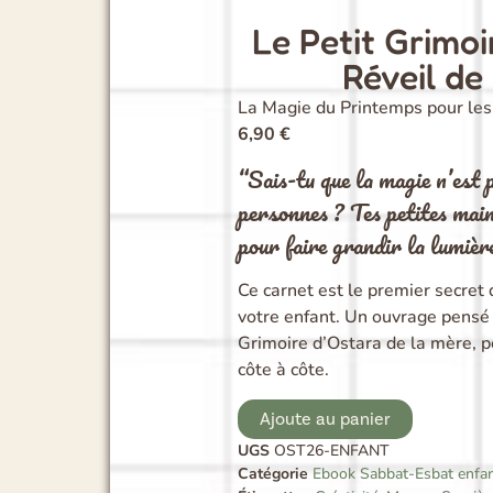
Le Petit Grimoi
Réveil de
La Magie du Printemps pour les
6,90
€
“Sais-tu que la magie n’est 
personnes ? Tes petites mai
pour faire grandir la lumièr
Ce carnet est le premier secret
votre enfant
.
Un ouvrage pensé e
Grimoire d’Ostara de la mère, p
côte à côte
.
Ajoute au panier
UGS
OST26-ENFANT
Catégorie
Ebook Sabbat-Esbat enfa