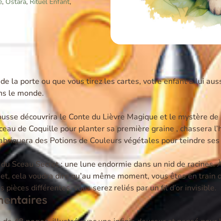
e
,
Ostara
,
Rituel Enfant
,
de la porte ou que vous tirez les cartes, votre enfant a lui aus
ans le monde
.
pousse découvrira le Conte du Lièvre Magique
et le mystère de
rceau de Coquille pour planter sa première graine
, chassera l’
 fabriquera des Potions de Couleurs végétales pour teindre ses
 du Sceau Secret : une lune endormie dans un nid de racines
.
À
net, cela voudra dire qu’au même moment, vous êtes en train 
ièces différentes, vous serez reliés par un fil d’or invisible
.
mentaires