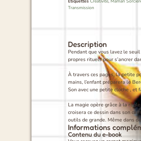
Étiquettes
Créativité
,
Maman Sorcièr
Transmission
Description
Pendant que vous lavez le seuil 
propres rituels pour s’ancrer d
À travers ces pages, la petite 
mains, l’enfant préparera le Be
Son avec une petite cloche
, et
La magie opère grâce à la règle
croisera ce dessin dans son car
outils de grande
.
Même dans des p
Informations complé
Contenu du e-book