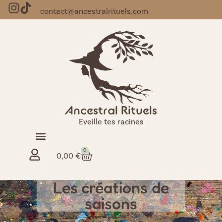
contact@ancestralrituels.com
Ancestral Rituels
Eveille tes racines
0
0,00
€
Les créations de
saisons